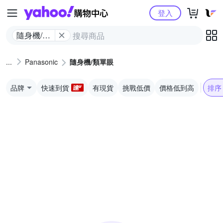
Yahoo購物中心
登入
隨身機/類
單眼
Panasonic
隨身機/類單眼
品牌
快速到貨
有現貨
挑戰低價
價格低到高
排序