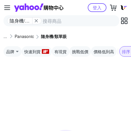
Yahoo購物中心
登入
隨身機/類
單眼
Panasonic
隨身機/類單眼
品牌
快速到貨
有現貨
挑戰低價
價格低到高
排序