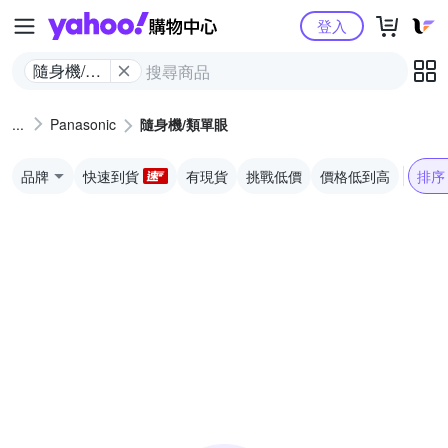
Yahoo購物中心
登入
隨身機/類
單眼
Panasonic
隨身機/類單眼
品牌
快速到貨
有現貨
挑戰低價
價格低到高
排序