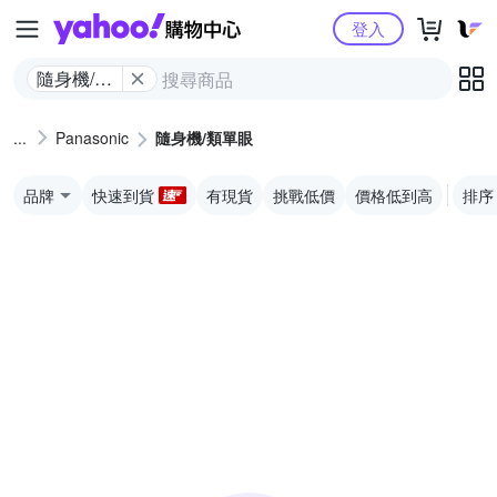
Yahoo購物中心
登入
隨身機/類
單眼
Panasonic
隨身機/類單眼
品牌
快速到貨
有現貨
挑戰低價
價格低到高
排序