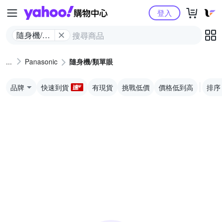
Yahoo購物中心
登入
隨身機/類
單眼
Panasonic
隨身機/類單眼
品牌
快速到貨
有現貨
挑戰低價
價格低到高
排序