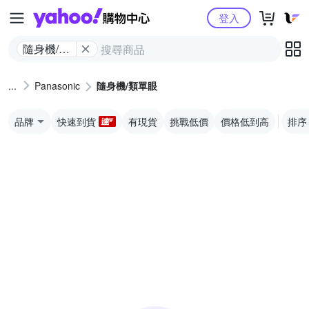
Yahoo購物中心
登入
隨身機/類
單眼
Panasonic
隨身機/類單眼
品牌
快速到貨
有現貨
挑戰低價
價格低到高
排序