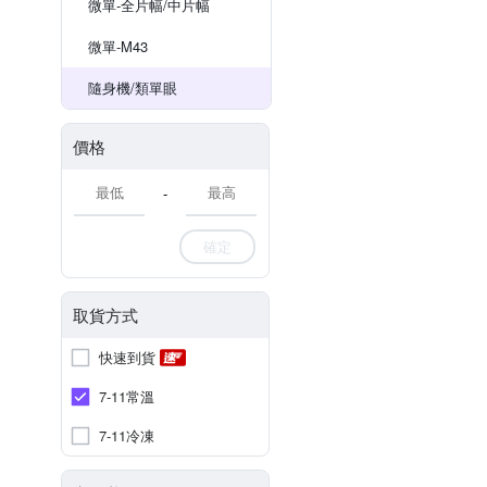
微單-全片幅/中片幅
微單-M43
隨身機/類單眼
價格
-
確定
取貨方式
快速到貨
7-11常溫
7-11冷凍