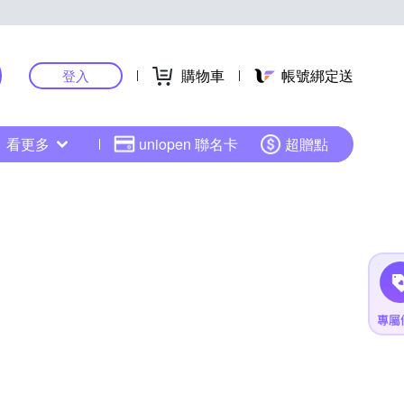
購物車
帳號綁定送
登入
看更多
uniopen 聯名卡
超贈點