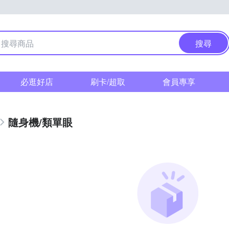
搜尋
必逛好店
刷卡/超取
會員專享
隨身機/類單眼