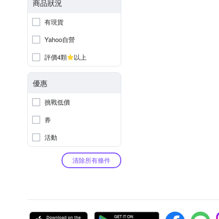
商品狀況
有現貨
Yahoo自營
評價4顆
以上
優惠
挑戰低價
券
活動
清除所有條件