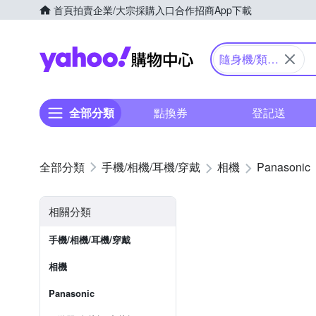
首頁
拍賣
企業/大宗採購入口
合作招商
App下載
Yahoo購物中心
隨身機/類單
眼
全部分類
點換券
登記送
手機/相機/耳機/穿戴
相機
Panasonic
相關分類
手機/相機/耳機/穿戴
相機
Panasonic