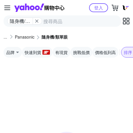
Yahoo購物中心
登入
隨身機/類
單眼
Panasonic
隨身機/類單眼
品牌
快速到貨
有現貨
挑戰低價
價格低到高
排序