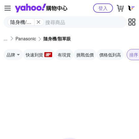
Yahoo購物中心
登入
隨身機/類
單眼
Panasonic
隨身機/類單眼
品牌
快速到貨
有現貨
挑戰低價
價格低到高
排序