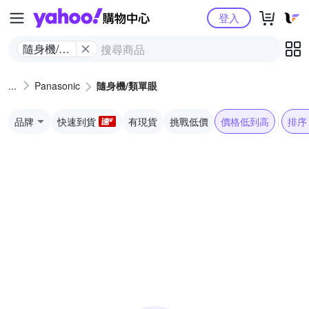
Yahoo購物中心
登入
隨身機/類
單眼
Panasonic
隨身機/類單眼
品牌
快速到貨
有現貨
挑戰低價
價格低到高
排序