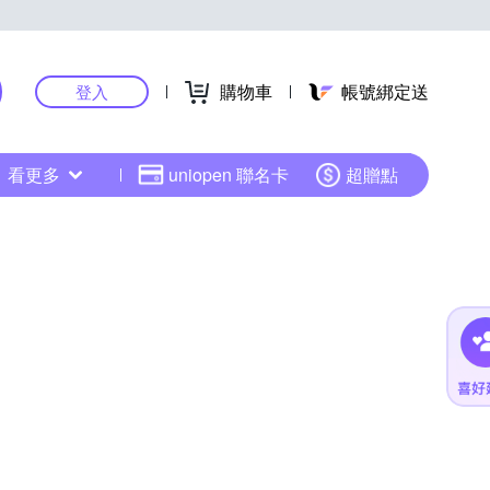
購物車
帳號綁定送
登入
看更多
uniopen 聯名卡
超贈點