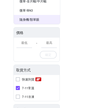
微單-全片幅/中片幅
微單-M43
隨身機/類單眼
價格
-
確定
取貨方式
快速到貨
7-11常溫
7-11冷凍