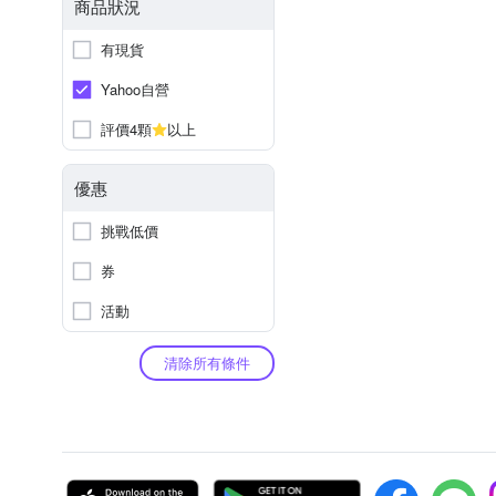
商品狀況
有現貨
Yahoo自營
評價4顆
以上
優惠
挑戰低價
券
活動
清除所有條件