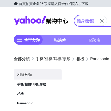
首頁
拍賣
企業/大宗採購入口
合作招商
App下載
Yahoo購物中心
隨身機/類單
眼
全部分類
點換券
登記送
手機/相機/耳機/穿戴
相機
Panasonic
相關分類
手機/相機/耳機/穿戴
相機
Panasonic