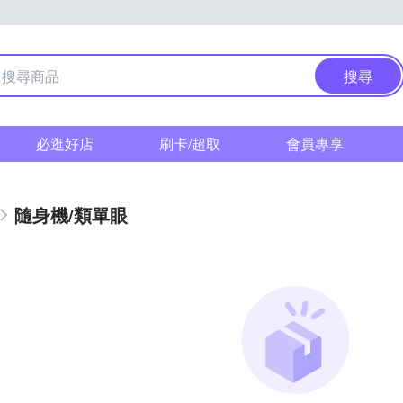
搜尋
必逛好店
刷卡/超取
會員專享
隨身機/類單眼