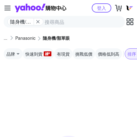
Yahoo購物中心
登入
隨身機/類
單眼
Panasonic
隨身機/類單眼
品牌
快速到貨
有現貨
挑戰低價
價格低到高
排序