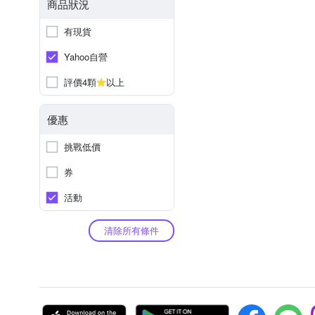
商品狀況
有現貨
Yahoo自營
評價4顆
以上
優惠
挑戰低價
券
活動
清除所有條件