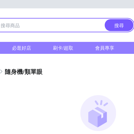
搜尋
必逛好店
刷卡/超取
會員專享
隨身機/類單眼