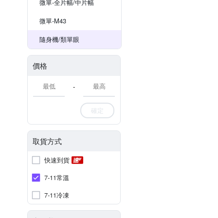
微單-全片幅/中片幅
微單-M43
隨身機/類單眼
價格
-
確定
取貨方式
快速到貨
7-11常溫
7-11冷凍