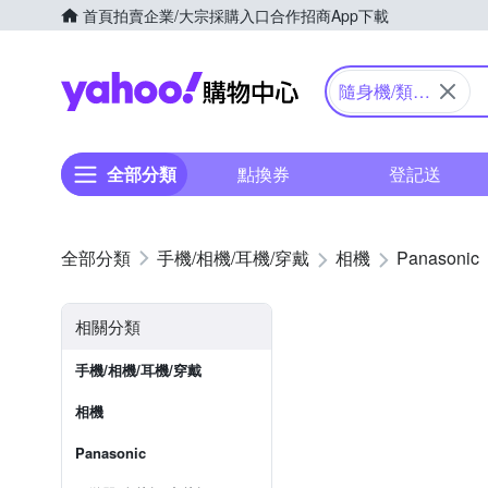
首頁
拍賣
企業/大宗採購入口
合作招商
App下載
Yahoo購物中心
隨身機/類單
眼
全部分類
點換券
登記送
手機/相機/耳機/穿戴
相機
Panasonic
相關分類
手機/相機/耳機/穿戴
相機
Panasonic