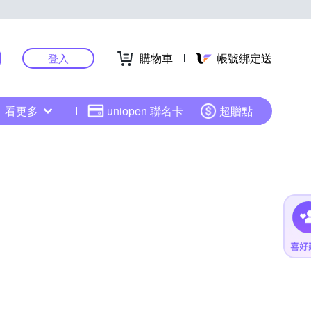
購物車
帳號綁定送
登入
看更多
uniopen 聯名卡
超贈點