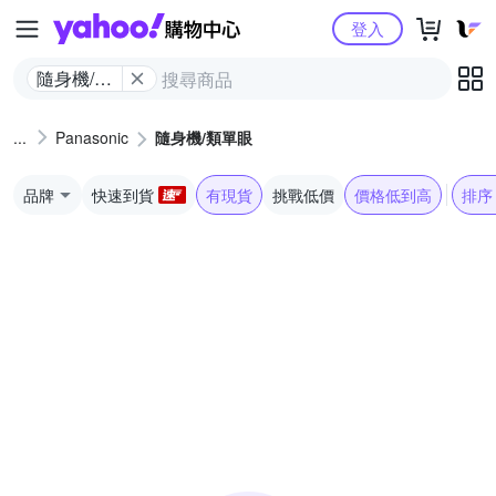
Yahoo購物中心
登入
隨身機/類
單眼
Panasonic
隨身機/類單眼
品牌
快速到貨
有現貨
挑戰低價
價格低到高
排序