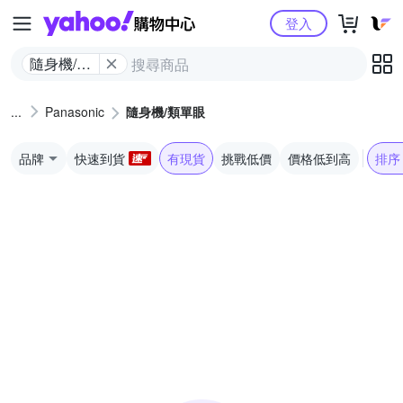
Yahoo購物中心
登入
隨身機/類
單眼
Panasonic
隨身機/類單眼
品牌
快速到貨
有現貨
挑戰低價
價格低到高
排序