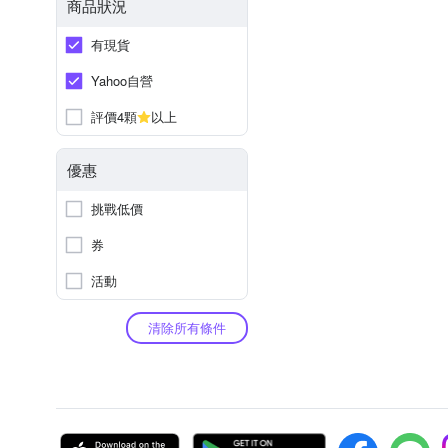
商品狀況
有現貨
Yahoo自營
評價4顆
以上
優惠
挑戰低價
券
活動
清除所有條件