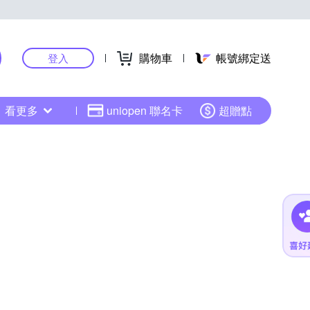
購物車
帳號綁定送
登入
看更多
uniopen 聯名卡
超贈點