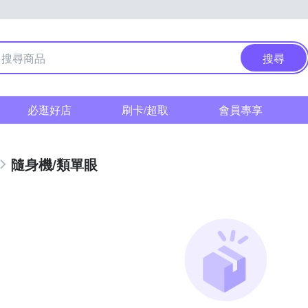
搜尋
必逛好店
刷卡/超取
會員專享
隨身機/類單眼