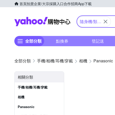
首頁
拍賣
企業/大宗採購入口
合作招商
App下載
Yahoo購物中心
隨身機/類單
眼
全部分類
點換券
登記送
手機/相機/耳機/穿戴
相機
Panasonic
相關分類
手機/相機/耳機/穿戴
相機
Panasonic