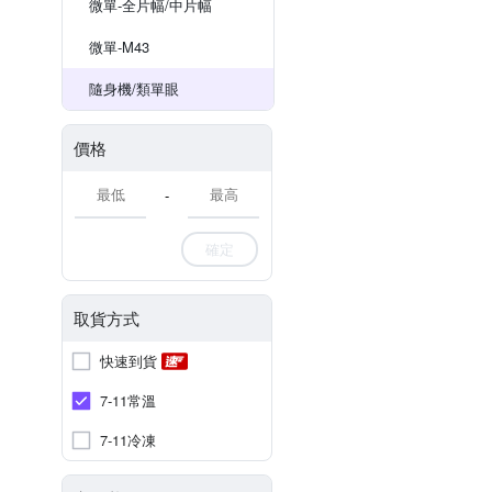
微單-全片幅/中片幅
微單-M43
隨身機/類單眼
價格
-
確定
取貨方式
快速到貨
7-11常溫
7-11冷凍