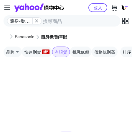
Yahoo購物中心
登入
隨身機/類
單眼
Panasonic
隨身機/類單眼
品牌
快速到貨
有現貨
挑戰低價
價格低到高
排序