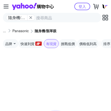
Yahoo購物中心
登入
隨身機/類
單眼
Panasonic
隨身機/類單眼
品牌
快速到貨
有現貨
挑戰低價
價格低到高
排序