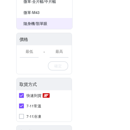
微單-全片幅/中片幅
微單-M43
隨身機/類單眼
價格
-
確定
取貨方式
快速到貨
7-11常溫
7-11冷凍