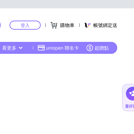
購物車
帳號綁定送
登入
看更多
uniopen 聯名卡
超贈點