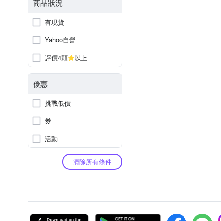
商品狀況
有現貨
Yahoo自營
評價4顆
以上
優惠
挑戰低價
券
活動
清除所有條件