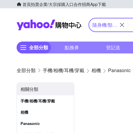
首頁
拍賣
企業/大宗採購入口
合作招商
App下載
Yahoo購物中心
隨身機/類單
眼
全部分類
點換券
登記送
手機/相機/耳機/穿戴
相機
Panasonic
相關分類
手機/相機/耳機/穿戴
相機
Panasonic