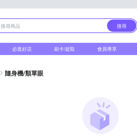
搜尋
必逛好店
刷卡/超取
會員專享
隨身機/類單眼