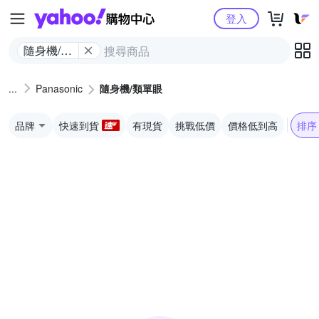
Yahoo購物中心
登入
隨身機/類
單眼
Panasonic
隨身機/類單眼
品牌
快速到貨
有現貨
挑戰低價
價格低到高
排序