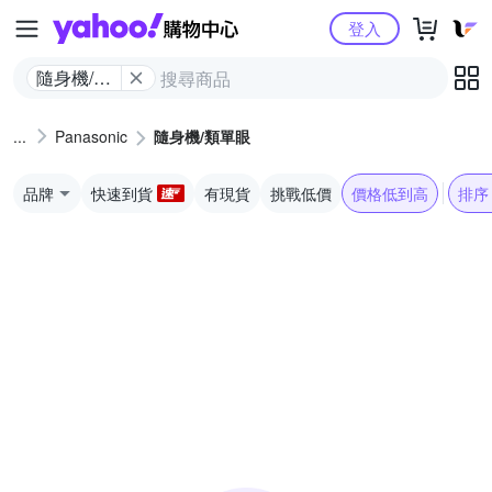
Yahoo購物中心
登入
隨身機/類
單眼
Panasonic
隨身機/類單眼
品牌
快速到貨
有現貨
挑戰低價
價格低到高
排序