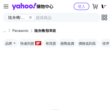
Yahoo購物中心
登入
隨身機/類
單眼
Panasonic
隨身機/類單眼
品牌
快速到貨
有現貨
挑戰低價
價格低到高
排序