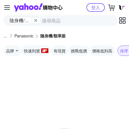
Yahoo購物中心
登入
隨身機/類
單眼
Panasonic
隨身機/類單眼
品牌
快速到貨
有現貨
挑戰低價
價格低到高
排序