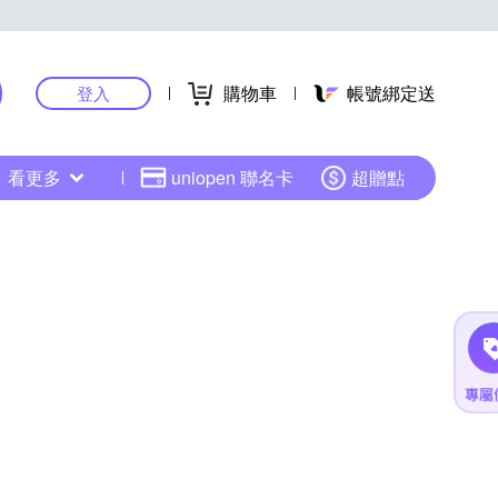
購物車
帳號綁定送
登入
看更多
uniopen 聯名卡
超贈點