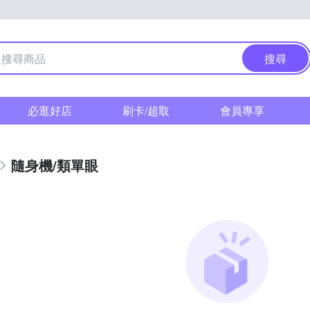
搜尋
必逛好店
刷卡/超取
會員專享
隨身機/類單眼