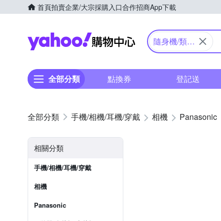
首頁
拍賣
企業/大宗採購入口
合作招商
App下載
Yahoo購物中心
隨身機/類單
眼
全部分類
點換券
登記送
手機/相機/耳機/穿戴
相機
Panasonic
相關分類
手機/相機/耳機/穿戴
相機
Panasonic