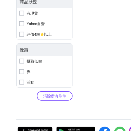
商品狀況
有現貨
Yahoo自營
評價4顆
以上
優惠
挑戰低價
券
活動
清除所有條件