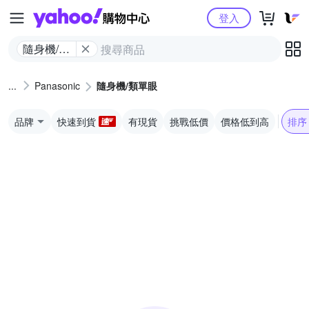
Yahoo購物中心
登入
隨身機/類
單眼
Panasonic
隨身機/類單眼
品牌
快速到貨
有現貨
挑戰低價
價格低到高
排序