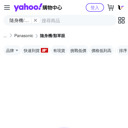
Yahoo購物中心
登入
隨身機/類
單眼
Panasonic
隨身機/類單眼
品牌
快速到貨
有現貨
挑戰低價
價格低到高
排序