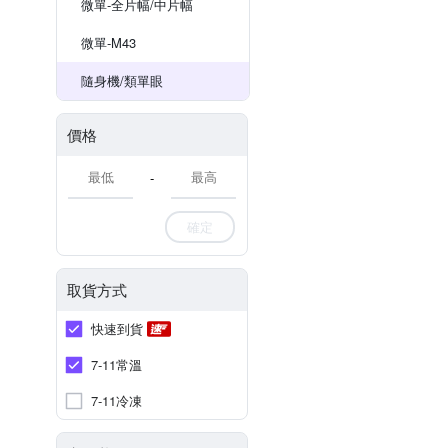
微單-全片幅/中片幅
微單-M43
隨身機/類單眼
價格
-
確定
取貨方式
快速到貨
7-11常溫
7-11冷凍