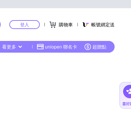
購物車
帳號綁定送
登入
看更多
uniopen 聯名卡
超贈點