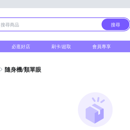
搜尋
必逛好店
刷卡/超取
會員專享
隨身機/類單眼