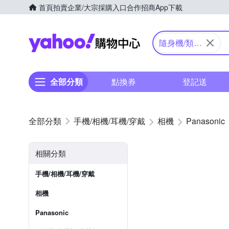
首頁
拍賣
企業/大宗採購入口
合作招商
App下載
Yahoo購物中心
隨身機/類單
眼
全部分類
點換券
登記送
手機/相機/耳機/穿戴
相機
Panasonic
相關分類
手機/相機/耳機/穿戴
相機
Panasonic