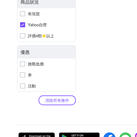
商品狀況
有現貨
Yahoo自營
評價4顆
以上
優惠
挑戰低價
券
活動
清除所有條件