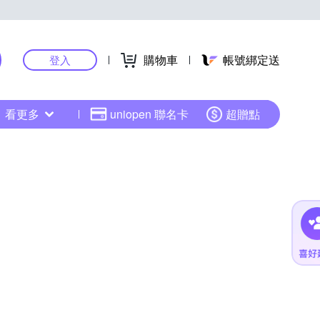
購物車
帳號綁定送
登入
看更多
uniopen 聯名卡
超贈點