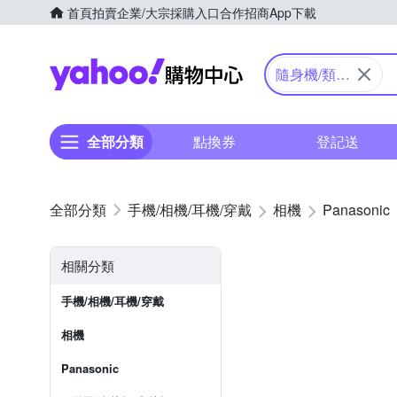
首頁
拍賣
企業/大宗採購入口
合作招商
App下載
Yahoo購物中心
隨身機/類單
眼
全部分類
點換券
登記送
手機/相機/耳機/穿戴
相機
Panasonic
相關分類
手機/相機/耳機/穿戴
相機
Panasonic