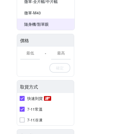
微單-全片幅/中片幅
微單-M43
隨身機/類單眼
價格
-
確定
取貨方式
快速到貨
7-11常溫
7-11冷凍