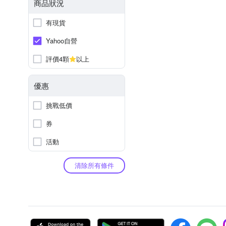
商品狀況
有現貨
Yahoo自營
評價4顆
以上
優惠
挑戰低價
券
活動
清除所有條件