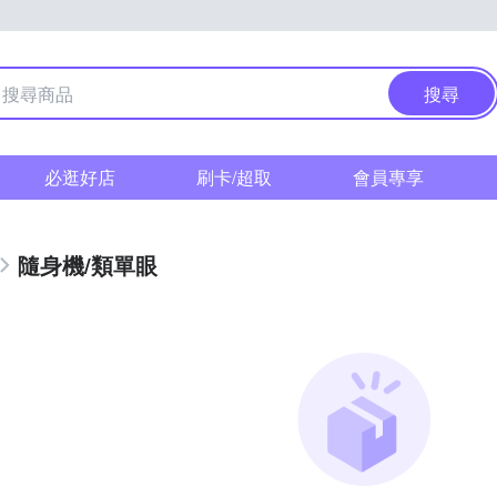
搜尋
必逛好店
刷卡/超取
會員專享
隨身機/類單眼