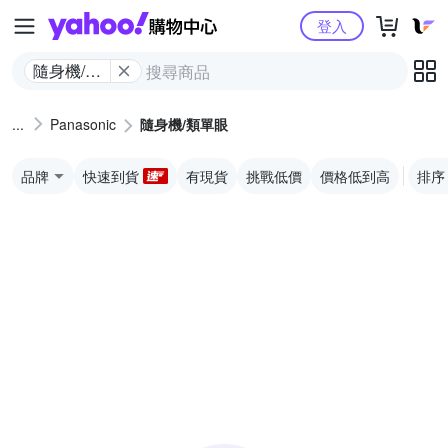
Yahoo購物中心
登入
隨身機/類
單眼
Panasonic
隨身機/類單眼
品牌
快速到貨
有現貨
挑戰低價
價格低到高
排序