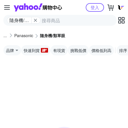
Yahoo購物中心
登入
隨身機/類
單眼
Panasonic
隨身機/類單眼
品牌
快速到貨
有現貨
挑戰低價
價格低到高
排序