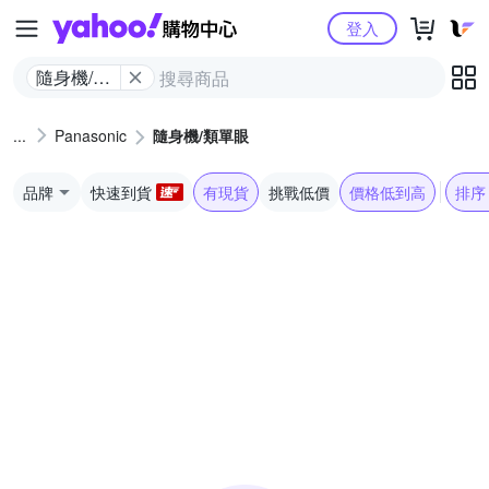
Yahoo購物中心
登入
隨身機/類
單眼
Panasonic
隨身機/類單眼
品牌
快速到貨
有現貨
挑戰低價
價格低到高
排序