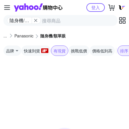
Yahoo購物中心
登入
隨身機/類
單眼
Panasonic
隨身機/類單眼
品牌
快速到貨
有現貨
挑戰低價
價格低到高
排序