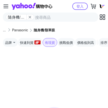
Yahoo購物中心
登入
隨身機/類
單眼
Panasonic
隨身機/類單眼
品牌
快速到貨
有現貨
挑戰低價
價格低到高
排序