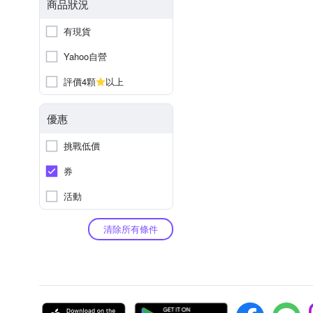
商品狀況
有現貨
Yahoo自營
評價4顆
以上
優惠
挑戰低價
券
活動
清除所有條件