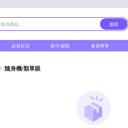
搜尋
必逛好店
刷卡/超取
會員專享
隨身機/類單眼