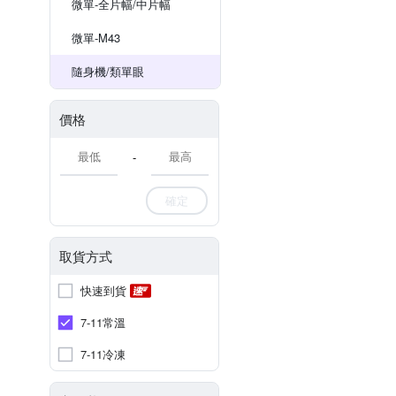
微單-全片幅/中片幅
微單-M43
隨身機/類單眼
價格
-
確定
取貨方式
快速到貨
7-11常溫
7-11冷凍