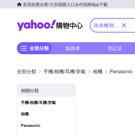
首頁
拍賣
企業/大宗採購入口
合作招商
App下載
Yahoo購物中心
隨身機/類單
眼
全部分類
點換券
登記送
手機/相機/耳機/穿戴
相機
Panasonic
相關分類
手機/相機/耳機/穿戴
相機
Panasonic