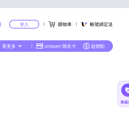
購物車
帳號綁定送
登入
看更多
uniopen 聯名卡
超贈點