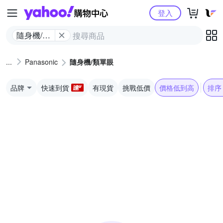
Yahoo購物中心
登入
隨身機/類
單眼
Panasonic
隨身機/類單眼
品牌
快速到貨
有現貨
挑戰低價
價格低到高
排序