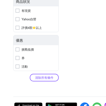
商品狀況
有現貨
Yahoo自營
評價4顆
以上
優惠
挑戰低價
券
活動
清除所有條件