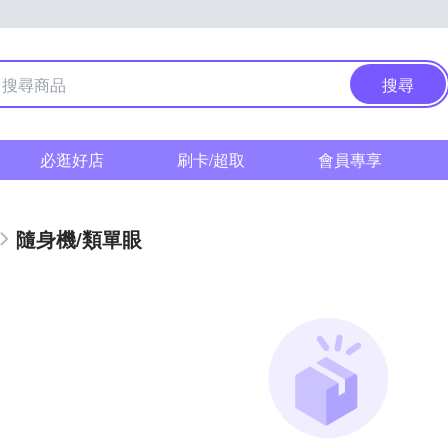
搜尋
必逛好店
刷卡/超取
會員專享
隨身機/類單眼