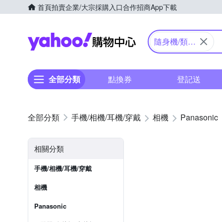
首頁
拍賣
企業/大宗採購入口
合作招商
App下載
Yahoo購物中心
隨身機/類單
眼
全部分類
點換券
登記送
手機/相機/耳機/穿戴
相機
Panasonic
相關分類
手機/相機/耳機/穿戴
相機
Panasonic