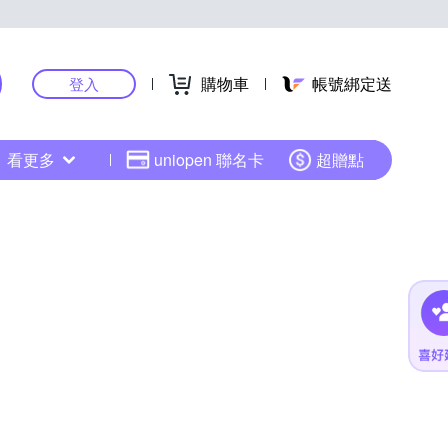
購物車
帳號綁定送
登入
看更多
uniopen 聯名卡
超贈點