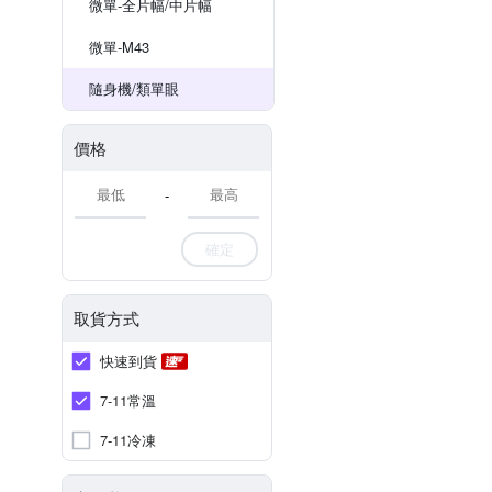
微單-全片幅/中片幅
微單-M43
隨身機/類單眼
價格
-
確定
取貨方式
快速到貨
7-11常溫
7-11冷凍