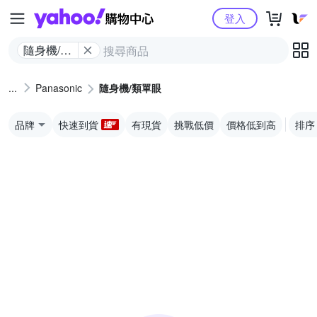
Yahoo購物中心
登入
隨身機/類
單眼
Panasonic
隨身機/類單眼
品牌
快速到貨
有現貨
挑戰低價
價格低到高
排序