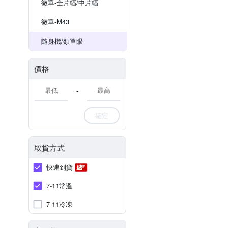
微單-全片幅/中片幅
微單-M43
隨身機/類單眼
價格
-
確定
取貨方式
快速到貨
7-11常溫
7-11冷凍