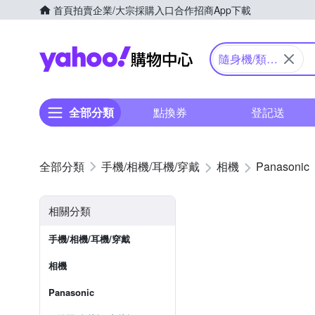
首頁
拍賣
企業/大宗採購入口
合作招商
App下載
Yahoo購物中心
隨身機/類單
眼
全部分類
點換券
登記送
手機/相機/耳機/穿戴
相機
Panasonic
相關分類
手機/相機/耳機/穿戴
相機
Panasonic