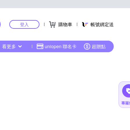
購物車
帳號綁定送
登入
看更多
uniopen 聯名卡
超贈點