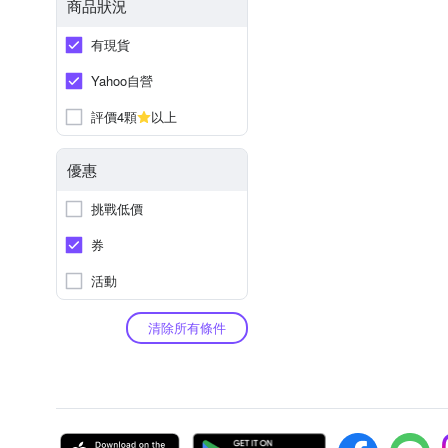
商品狀況
有現貨
Yahoo自營
評價4顆
以上
優惠
挑戰低價
券
活動
清除所有條件