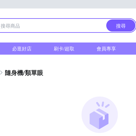
搜尋
必逛好店
刷卡/超取
會員專享
隨身機/類單眼