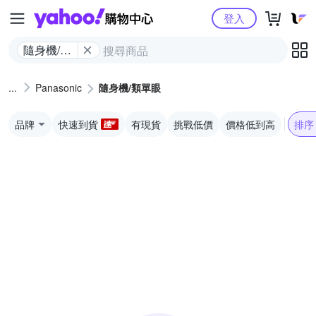
Yahoo購物中心
登入
隨身機/類
單眼
Panasonic
隨身機/類單眼
品牌
快速到貨
有現貨
挑戰低價
價格低到高
排序