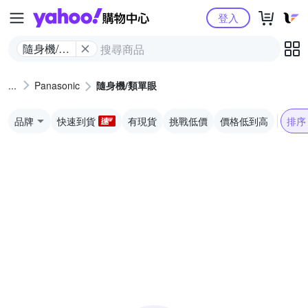
Yahoo購物中心
登入
隨身機/類
單眼
Panasonic
隨身機/類單眼
品牌
快速到貨
有現貨
挑戰低價
價格低到高
排序