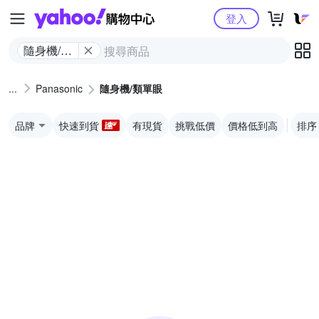
Yahoo購物中心
登入
隨身機/類
單眼
Panasonic
隨身機/類單眼
品牌
快速到貨
有現貨
挑戰低價
價格低到高
排序