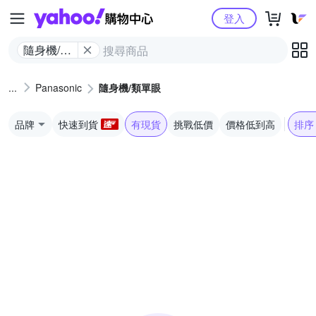
Yahoo購物中心
登入
隨身機/類
單眼
Panasonic
隨身機/類單眼
品牌
快速到貨
有現貨
挑戰低價
價格低到高
排序