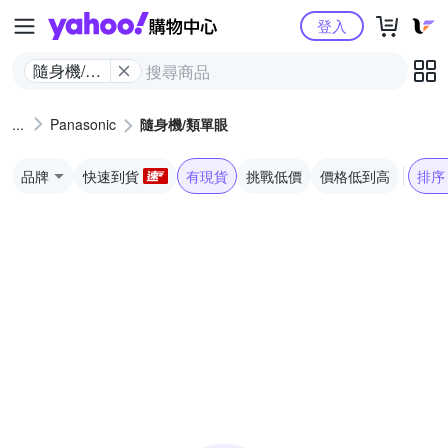
Yahoo購物中心
登入
隨身機/類
單眼
Panasonic
隨身機/類單眼
品牌
快速到貨
有現貨
挑戰低價
價格低到高
排序