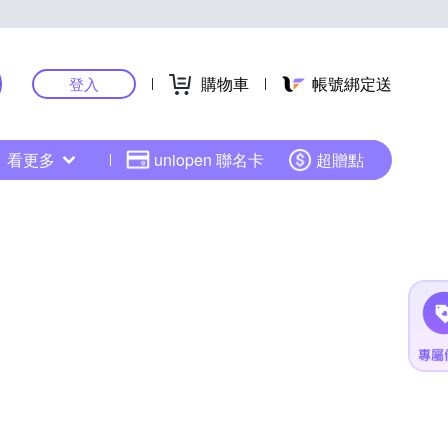
購物車
帳號綁定送
登入
看更多
uniopen 聯名卡
超贈點