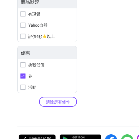
商品狀況
有現貨
Yahoo自營
評價4顆
以上
優惠
挑戰低價
券
活動
清除所有條件