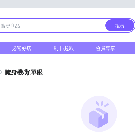
搜尋
必逛好店
刷卡/超取
會員專享
隨身機/類單眼