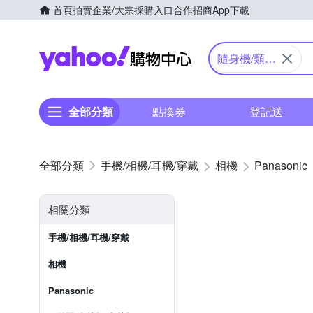
首頁
拍賣
企業/大宗採購入口
合作招商
App下載
Yahoo購物中心
隨身機/類單
眼
全部分類
點換券
登記送
手機/相機/耳機/穿戴
相機
Panasonic
相關分類
手機/相機/耳機/穿戴
相機
Panasonic