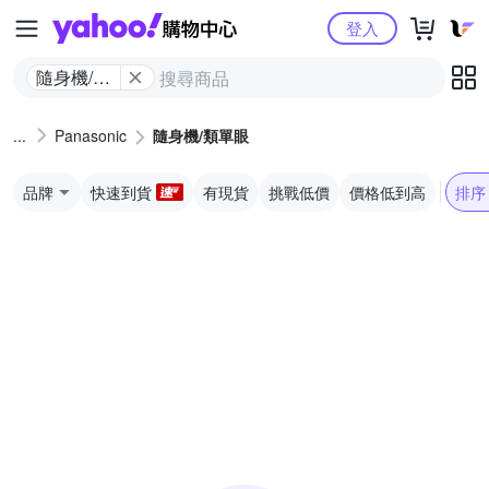
Yahoo購物中心
登入
隨身機/類
單眼
Panasonic
隨身機/類單眼
品牌
快速到貨
有現貨
挑戰低價
價格低到高
排序