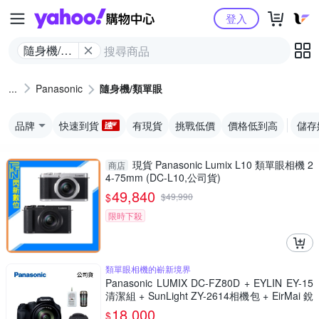
Yahoo購物中心
登入
隨身機/類
單眼
Panasonic
隨身機/類單眼
品牌
快速到貨
有現貨
挑戰低價
價格低到高
儲存
現貨 Panasonic Lumix L10 類單眼相機 2
商店
4-75mm (DC-L10,公司貨)
49,840
$
$
49,990
限時下殺
類單眼相機的嶄新境界
Panasonic LUMIX DC-FZ80D + EYLIN EY-15
清潔組 + SunLight ZY-2614相機包 + EirMai 銳
瑪 HD-100C電子除濕卡 FZ80D (公司貨)
18,000
$