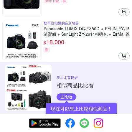
限時下殺
券
類單眼相機的嶄新境界
Panasonic LUMIX DC-FZ80D + EYLIN EY-15
清潔組 + SunLight ZY-2614相機包 + EirMai 銳
瑪 HD-100C電子除濕卡 FZ80D (公司貨)
18,000
$
券
馬上比買最好
相似商品比比看
去比較
現在可以馬上比較相似商品！