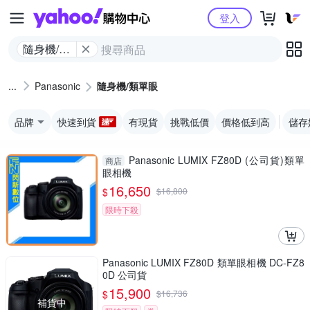
Yahoo購物中心
登入
隨身機/類
單眼
Panasonic
隨身機/類單眼
品牌
快速到貨
有現貨
挑戰低價
價格低到高
儲存
Panasonic LUMIX FZ80D (公司貨)類單
商店
眼相機
16,650
$
$
16,800
限時下殺
Panasonic LUMIX FZ80D 類單眼相機 DC-FZ8
0D 公司貨
15,900
$
$
16,736
補貨中