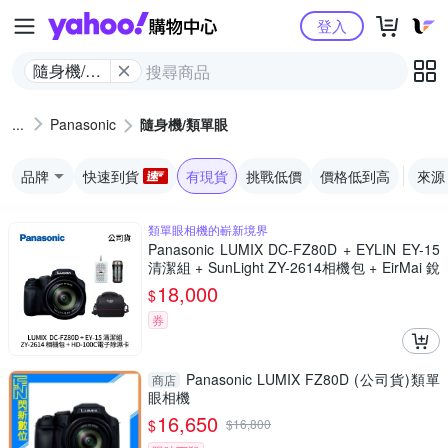
Yahoo購物中心
登入
隨身機/類
單眼
Panasonic
隨身機/類單眼
品牌
快速到貨
有現貨
挑戰低價
價格低到高
來源
類單眼相機的嶄新境界
Panasonic LUMIX DC-FZ80D + EYLIN EY-15
清潔組 + SunLight ZY-2614相機包 + EirMai 銳
瑪 HD-100C電子除濕卡 FZ80D (公司貨)
18,000
$
券
Panasonic LUMIX FZ80D (公司貨)類單
商店
眼相機
16,650
$
$
16,800