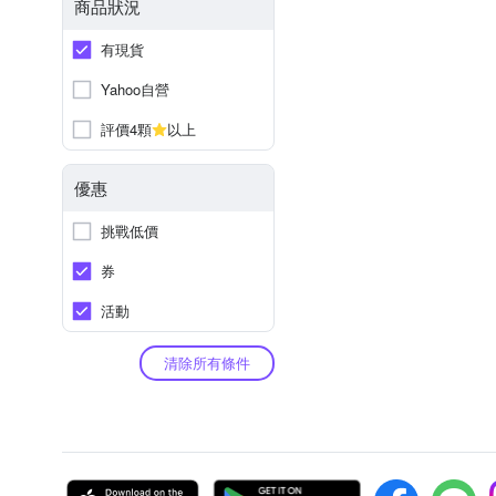
商品狀況
有現貨
Yahoo自營
評價4顆
以上
優惠
挑戰低價
券
活動
清除所有條件