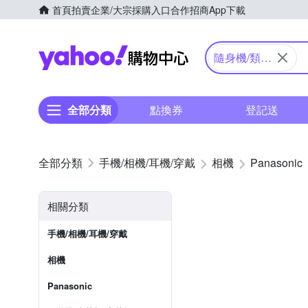
首頁
拍賣
企業/大宗採購入口
合作招商
App下載
Yahoo購物中心
隨身機/類單
眼
全部分類
點換券
登記送
手機/相機/耳機/穿戴
相機
Panasonic
相關分類
手機/相機/耳機/穿戴
相機
Panasonic