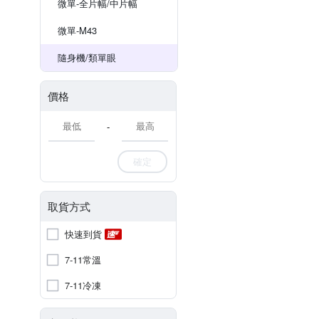
微單-全片幅/中片幅
微單-M43
隨身機/類單眼
價格
-
確定
取貨方式
快速到貨
7-11常溫
7-11冷凍