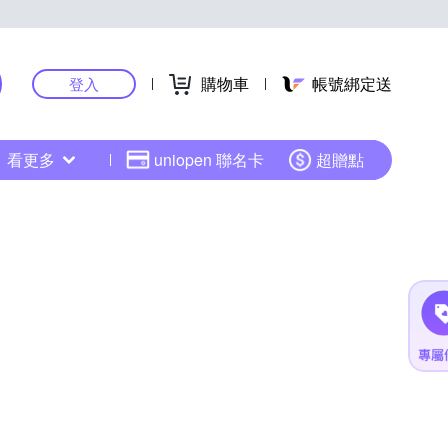
購物車
帳號綁定送
登入
看更多
uniopen 聯名卡
超贈點