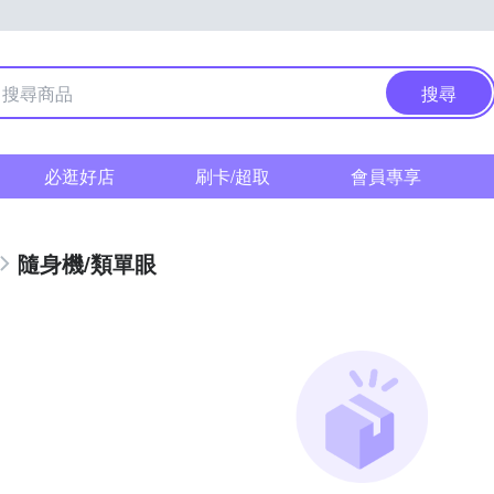
搜尋
必逛好店
刷卡/超取
會員專享
隨身機/類單眼