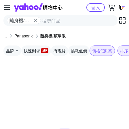
Yahoo購物中心
登入
隨身機/類
單眼
Panasonic
隨身機/類單眼
品牌
快速到貨
有現貨
挑戰低價
價格低到高
排序